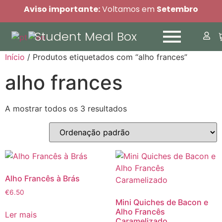
Aviso importante:
Voltamos em
Setembro
Student Meal Box
Início
/ Produtos etiquetados com “alho frances”
alho frances
A mostrar todos os 3 resultados
Alho Francês à Brás
€
6.50
Mini Quiches de Bacon e
Alho Francês
Ler mais
Caramelizado