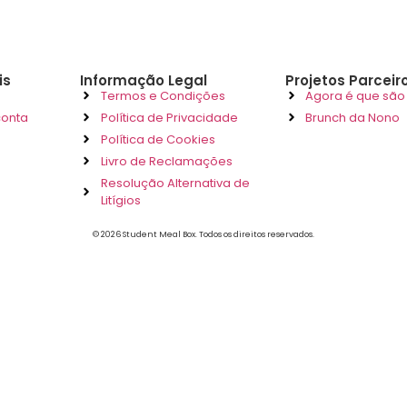
is
Informação Legal
Projetos Parceir
Termos e Condições
Agora é que são
conta
Política de Privacidade
Brunch da Nono
Política de Cookies
Livro de Reclamações
Resolução Alternativa de
Litígios
© 2026 Student Meal Box. Todos os direitos reservados.