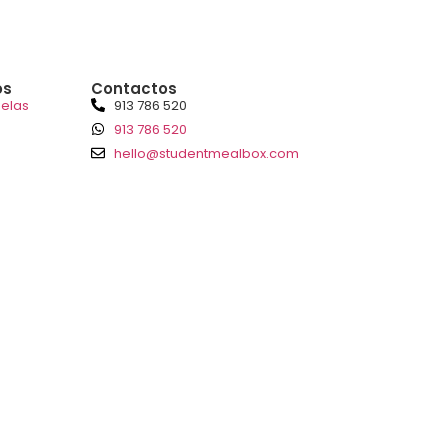
os
Contactos
 elas
913 786 520
913 786 520
hello@studentmealbox.com