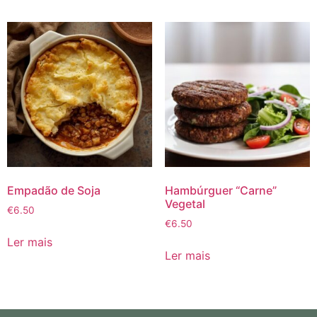
Empadão de Soja
Hambúrguer “Carne”
Vegetal
€
6.50
€
6.50
Ler mais
Ler mais