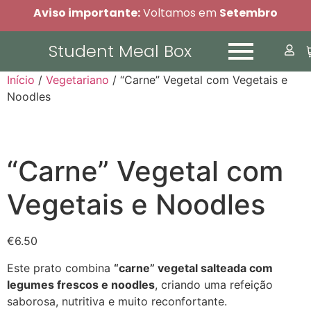
Aviso importante:
Voltamos em
Setembro
Student Meal Box
Início
/
Vegetariano
/ “Carne” Vegetal com Vegetais e
Noodles
“Carne” Vegetal com
Vegetais e Noodles
€
6.50
Este prato combina
“carne” vegetal salteada com
legumes frescos e noodles
, criando uma refeição
saborosa, nutritiva e muito reconfortante.