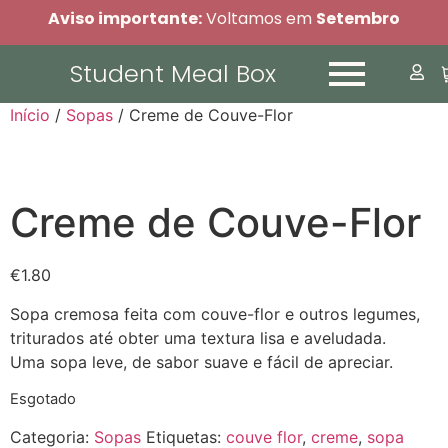
Aviso importante:
Voltamos em
Setembro
Student Meal Box
Início
/
Sopas
/ Creme de Couve-Flor
Creme de Couve-Flor
€
1.80
Sopa cremosa feita com couve-flor e outros legumes,
triturados até obter uma textura lisa e aveludada.
Uma sopa leve, de sabor suave e fácil de apreciar.
Esgotado
Categoria:
Sopas
Etiquetas:
couve flor
,
creme
,
sopa