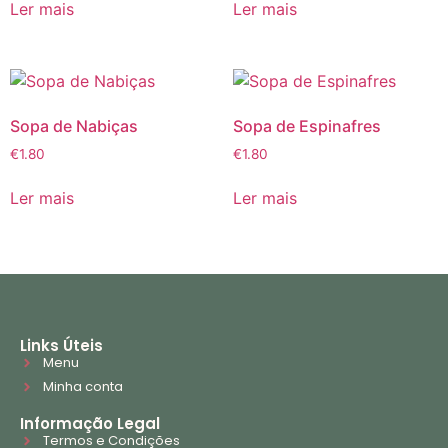
Ler mais
Ler mais
Sopa de Nabiças
Sopa de Espinafres
€
1.80
€
1.80
Ler mais
Ler mais
Links Úteis
Menu
Minha conta
Informação Legal
Termos e Condições