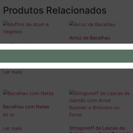
Produtos Relacionados
Arroz de Bacalhau
Muffins de Atum e
€
6.50
Vegetais
Ler mais
€
6.50
Ler mais
Bacalhau com Natas
€
6.50
Strogonoff de Lascas de
Ler mais