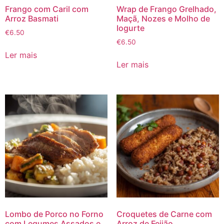
Frango com Caril com
Wrap de Frango Grelhado,
Arroz Basmati
Maçã, Nozes e Molho de
Iogurte
€
6.50
€
6.50
Ler mais
Ler mais
Lombo de Porco no Forno
Croquetes de Carne com
com Legumes Assados e
Arroz de Feijão