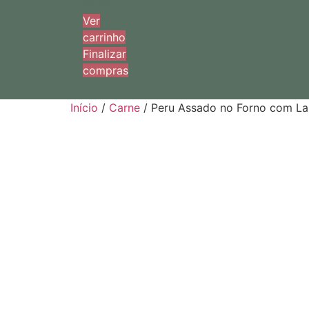
€0.00
Ver
carrinho
Finalizar
compras
Início
/
Carne
/ Peru Assado no Forno com La