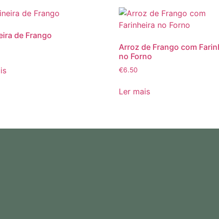
eira de Frango
Arroz de Frango com Farin
no Forno
is
€
6.50
Ler mais