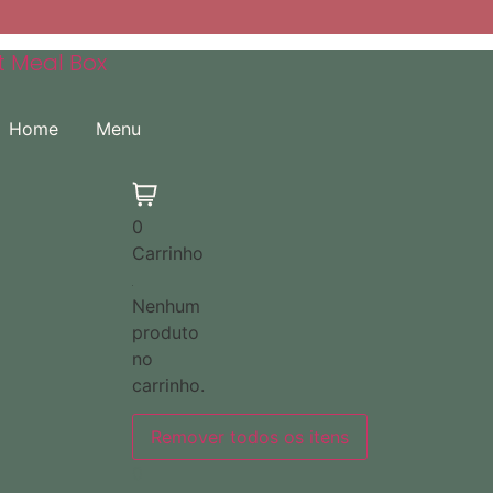
t Meal Box
Home
Menu
0
Carrinho
Nenhum
produto
no
carrinho.
Remover todos os itens
0