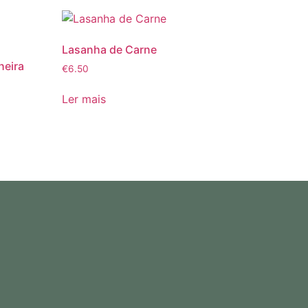
Lasanha de Carne
heira
€
6.50
Ler mais