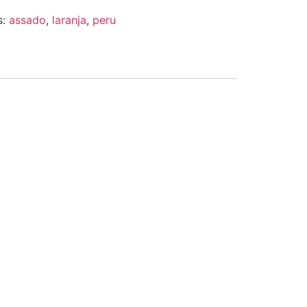
s:
assado
,
laranja
,
peru