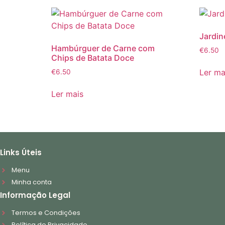
Jardin
Hambúrguer de Carne com
€
6.50
Chips de Batata Doce
Ler ma
€
6.50
Ler mais
Links Úteis
Menu
Minha conta
Informação Legal
Termos e Condições
Política de Privacidade