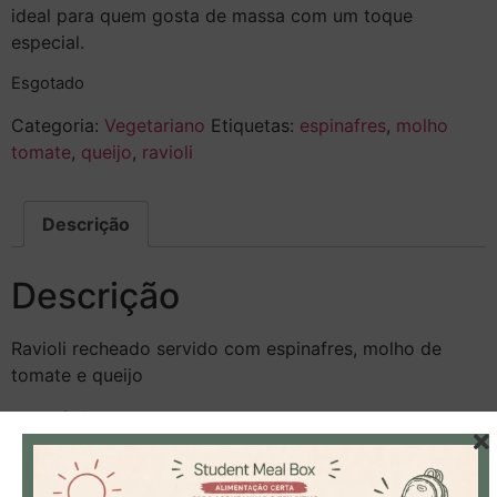
ideal para quem gosta de massa com um toque
especial.
Esgotado
Categoria:
Vegetariano
Etiquetas:
espinafres
,
molho
tomate
,
queijo
,
ravioli
Descrição
Descrição
Ravioli recheado servido com espinafres, molho de
tomate e queijo
Alergénios:
1, 3, 7
Ver Tabela de Alergénios