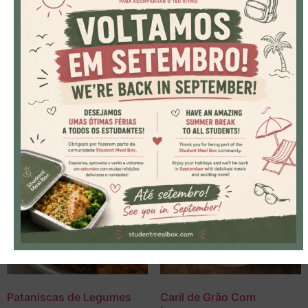
Nota
: As fotos são meramente ilustrativas e podem não
representar exatamente o prato final.
A informação sobre alergénios está disponível para
consulta rápida.
Produtos Relacionados
Pataniscas de Legumes
Caril de Grão Com