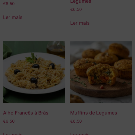
Legumes
€
6.50
€
6.50
Ler mais
Ler mais
Alho Francês à Brás
Muffins de Legumes
€
6.50
€
6.50
Ler mais
Ler mais