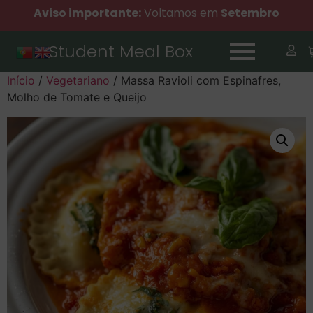
Aviso importante:
Voltamos em
Setembro
Student Meal Box
Início
/
Vegetariano
/ Massa Ravioli com Espinafres,
Molho de Tomate e Queijo