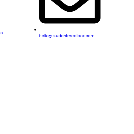
no
hello@studentmealbox.com