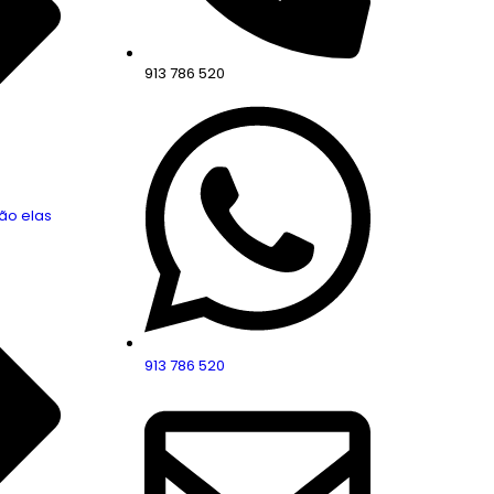
913 786 520
ão elas
913 786 520