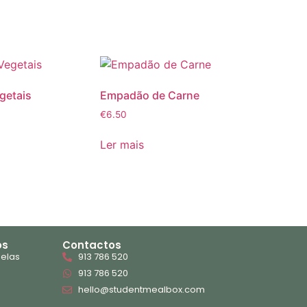
getais
Empadão de Carne
€
6.50
Ler mais
os
Contactos
 elas
913 786 520
913 786 520
hello@studentmealbox.com