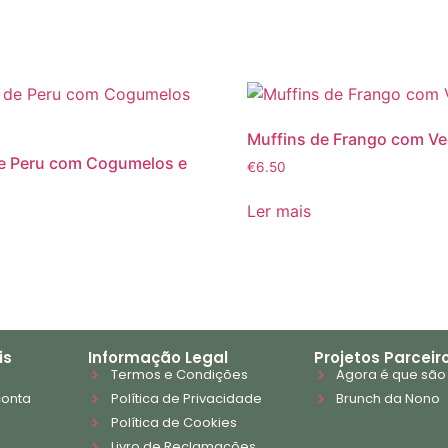
Muffins de Frango com Ve
de Peru com Cogumelos e
€
6.50
Ler mais
is
Informação Legal
Projetos Parceir
Termos e Condições
Agora é que são
conta
Política de Privacidade
Brunch da Nono
Política de Cookies
Livro de Reclamações