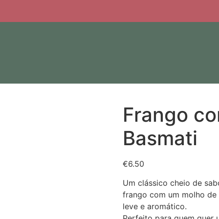
Frango co
Basmati
€
6.50
Um clássico cheio de sab
frango com um molho de c
leve e aromático.
Perfeito para quem quer u