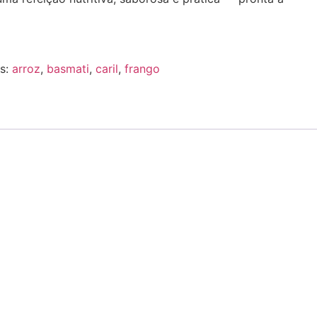
as:
arroz
,
basmati
,
caril
,
frango