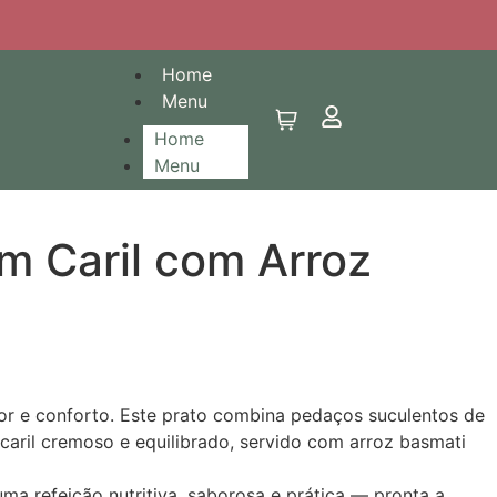
Home
Menu
Home
Menu
m Caril com Arroz
or e conforto. Este prato combina pedaços suculentos de
aril cremoso e equilibrado, servido com arroz basmati
ma refeição nutritiva, saborosa e prática — pronta a