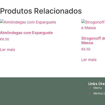
Produtos Relacionados
Almôndegas com Esparguete
Strogonoff 
€
6.50
Massa
Ler mais
€
6.50
Ler mais
Links Úte
Menu
Minha 