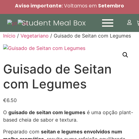
Aviso importante:
Voltamos em
Setembro
Student Meal Box
Início
/
Vegetariano
/ Guisado de Seitan com Legumes
Guisado de Seitan
com Legumes
€
6.50
O
guisado de seitan com legumes
é uma opção plant-
based cheia de sabor e textura.
Preparado com
seitan e legumes envolvidos num