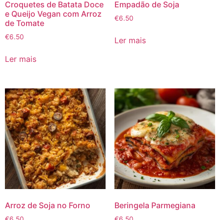
Croquetes de Batata Doce
Empadão de Soja
e Queijo Vegan com Arroz
€
6.50
de Tomate
€
6.50
Ler mais
Ler mais
Arroz de Soja no Forno
Beringela Parmegiana
€
6.50
€
6.50